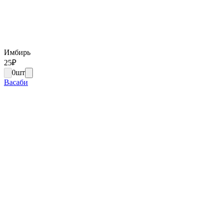
Имбирь
25
₽
0
шт
Васаби