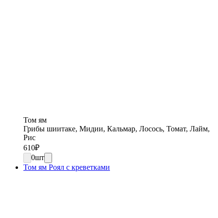
Том ям
Грибы шиитаке, Мидии, Кальмар, Лосось, Томат, Лайм,
Рис
610
₽
0
шт
Том ям Роял с креветками