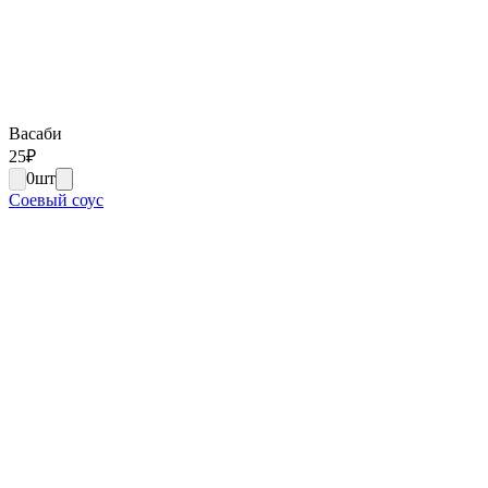
Васаби
25
₽
0
шт
Соевый соус