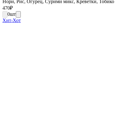
Нори, Рис, Огурец, Сурими микс, Креветки, Тобико
470
₽
0
шт
Хит-Хот