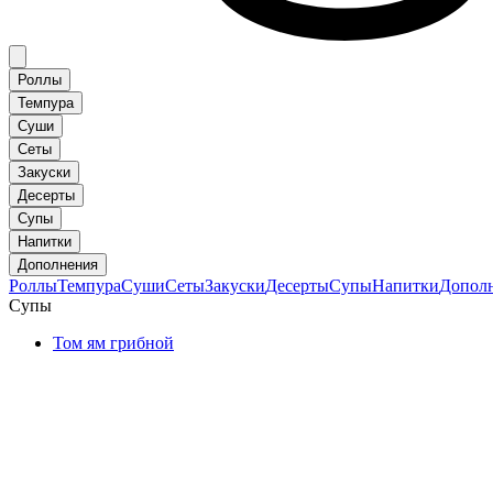
Роллы
Темпура
Суши
Сеты
Закуски
Десерты
Супы
Напитки
Дополнения
Роллы
Темпура
Суши
Сеты
Закуски
Десерты
Супы
Напитки
Допол
Супы
Том ям грибной