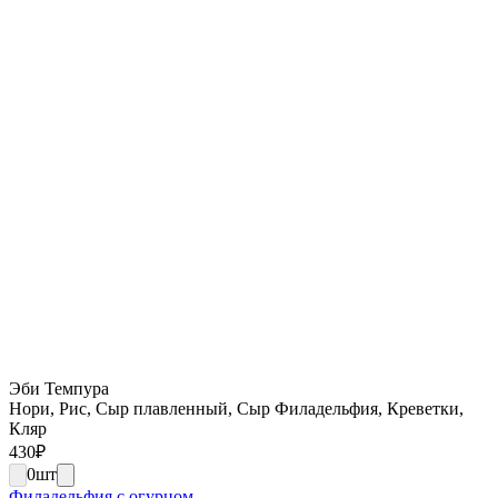
Эби Темпура
Нори, Рис, Сыр плавленный, Сыр Филадельфия, Креветки,
Кляр
430
₽
0
шт
Филадельфия с огурцом