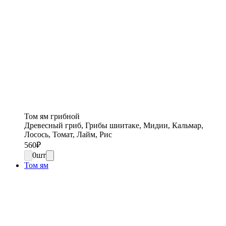
Том ям грибной
Древесный гриб, Грибы шиитаке, Мидии, Кальмар,
Лосось, Томат, Лайм, Рис
560
₽
0
шт
Том ям