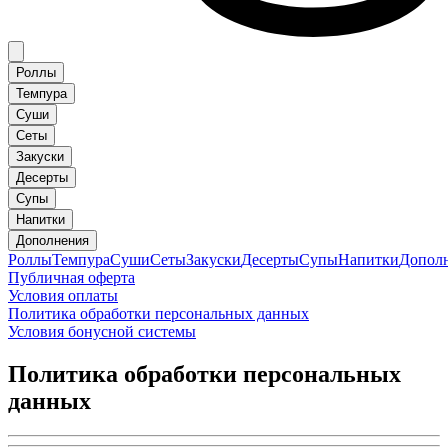
Роллы
Темпура
Суши
Сеты
Закуски
Десерты
Супы
Напитки
Дополнения
Роллы
Темпура
Суши
Сеты
Закуски
Десерты
Супы
Напитки
Допол
Публичная оферта
Условия оплаты
Политика обработки персональных данных
Условия бонусной системы
Политика обработки персональных
данных