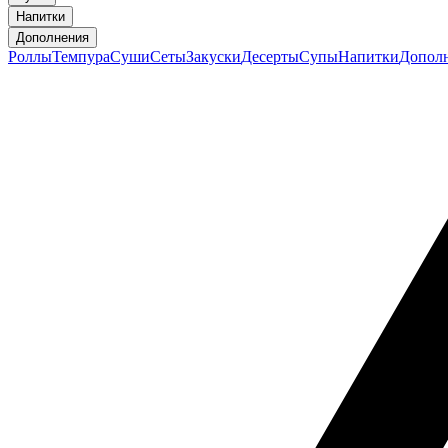
Напитки
Дополнения
Роллы
Темпура
Суши
Сеты
Закуски
Десерты
Супы
Напитки
Допол