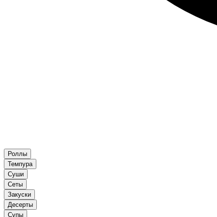
Роллы
Темпура
Суши
Сеты
Закуски
Десерты
Супы