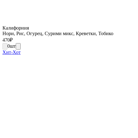
Калифорния
Нори, Рис, Огурец, Сурими микс, Креветки, Тобико
470
₽
0
шт
Хит-Хот