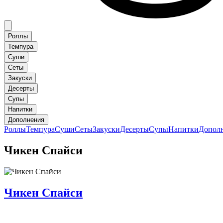
Роллы
Темпура
Суши
Сеты
Закуски
Десерты
Супы
Напитки
Дополнения
Роллы
Темпура
Суши
Сеты
Закуски
Десерты
Супы
Напитки
Допол
Чикен Спайси
Чикен Спайси