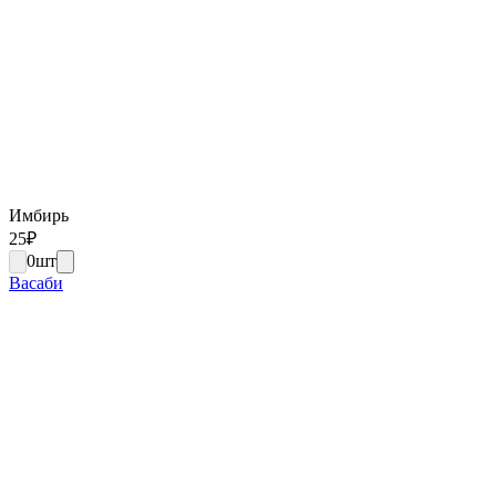
Имбирь
25
₽
0
шт
Васаби