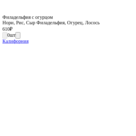
Филадельфия с огурцом
Нори, Рис, Сыр Филадельфия, Огурец, Лосось
610
₽
0
шт
Калифорния