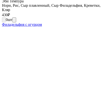
Эби Темпура
Нори, Рис, Сыр плавленный, Сыр Филадельфия, Креветки,
Кляр
430
₽
0
шт
Филадельфия с огурцом