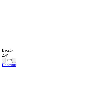
Васаби
25
₽
0
шт
Палочки