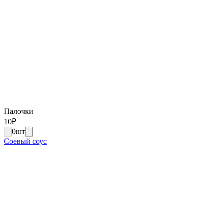
Палочки
10
₽
0
шт
Соевый соус