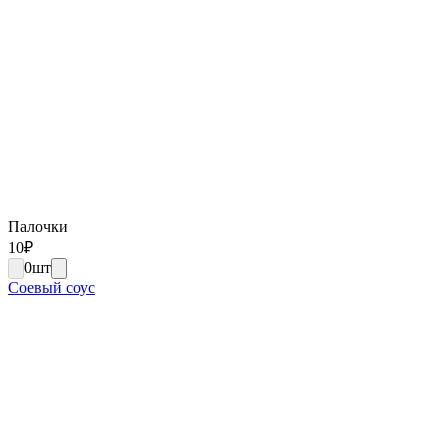
Палочки
10
₽
0
шт
Соевый соус