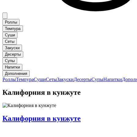
Роллы
Темпура
Суши
Сеты
Закуски
Десерты
Супы
Напитки
Дополнения
Роллы
Темпура
Суши
Сеты
Закуски
Десерты
Супы
Напитки
Допол
Калифорния в кунжуте
Калифорния в кунжуте