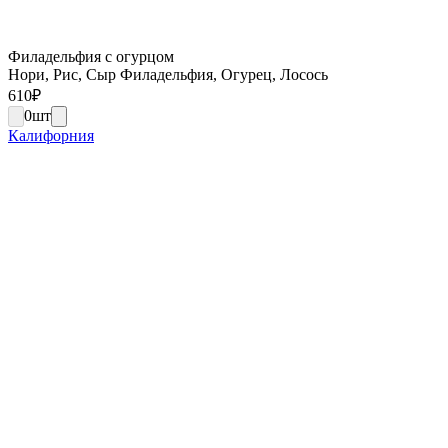
Филадельфия с огурцом
Нори, Рис, Сыр Филадельфия, Огурец, Лосось
610
₽
0
шт
Калифорния