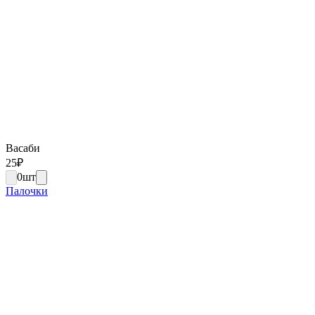
Васаби
25
₽
0
шт
Палочки