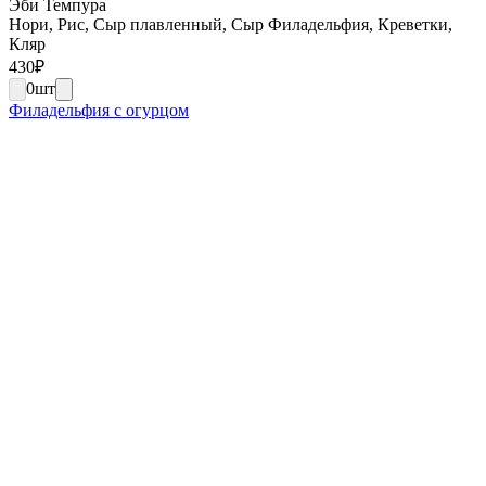
Эби Темпура
Нори, Рис, Сыр плавленный, Сыр Филадельфия, Креветки,
Кляр
430
₽
0
шт
Филадельфия с огурцом