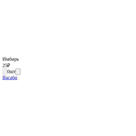
Имбирь
25
₽
0
шт
Васаби