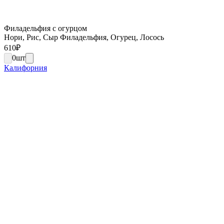
Филадельфия с огурцом
Нори, Рис, Сыр Филадельфия, Огурец, Лосось
610
₽
0
шт
Калифорния