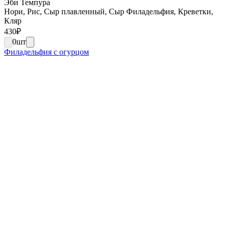
Эби Темпура
Нори, Рис, Сыр плавленный, Сыр Филадельфия, Креветки,
Кляр
430
₽
0
шт
Филадельфия с огурцом