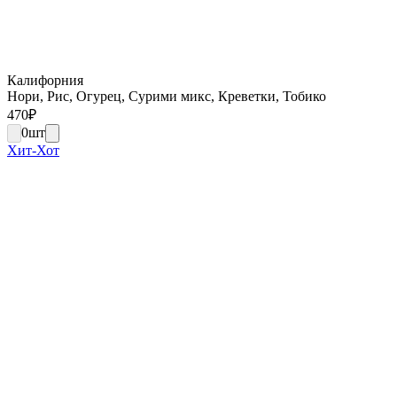
Калифорния
Нори, Рис, Огурец, Сурими микс, Креветки, Тобико
470
₽
0
шт
Хит-Хот