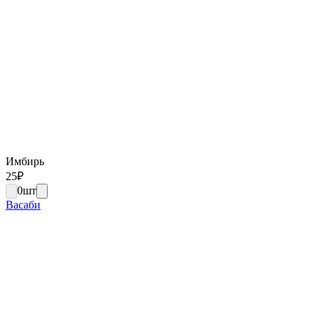
Имбирь
25
₽
0
шт
Васаби