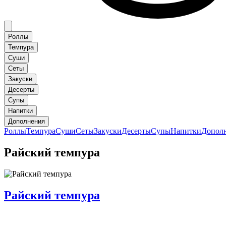
Роллы
Темпура
Суши
Сеты
Закуски
Десерты
Супы
Напитки
Дополнения
Роллы
Темпура
Суши
Сеты
Закуски
Десерты
Супы
Напитки
Допол
Райский темпура
Райский темпура