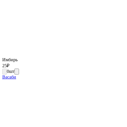
Имбирь
25
₽
0
шт
Васаби