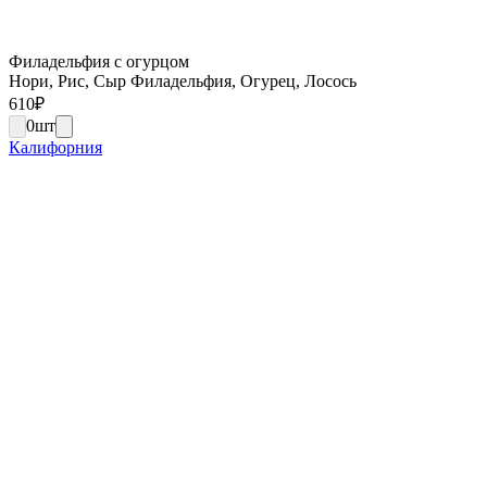
Филадельфия с огурцом
Нори, Рис, Сыр Филадельфия, Огурец, Лосось
610
₽
0
шт
Калифорния