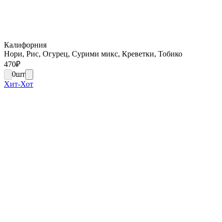
Калифорния
Нори, Рис, Огурец, Сурими микс, Креветки, Тобико
470
₽
0
шт
Хит-Хот