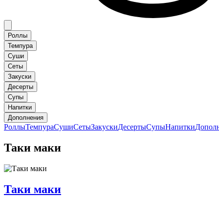
Роллы
Темпура
Суши
Сеты
Закуски
Десерты
Супы
Напитки
Дополнения
Роллы
Темпура
Суши
Сеты
Закуски
Десерты
Супы
Напитки
Допол
Таки маки
Таки маки