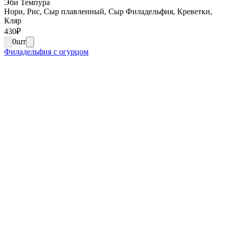
Эби Темпура
Нори, Рис, Сыр плавленный, Сыр Филадельфия, Креветки,
Кляр
430
₽
0
шт
Филадельфия с огурцом