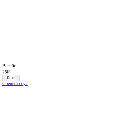
Васаби
25
₽
0
шт
Соевый соус