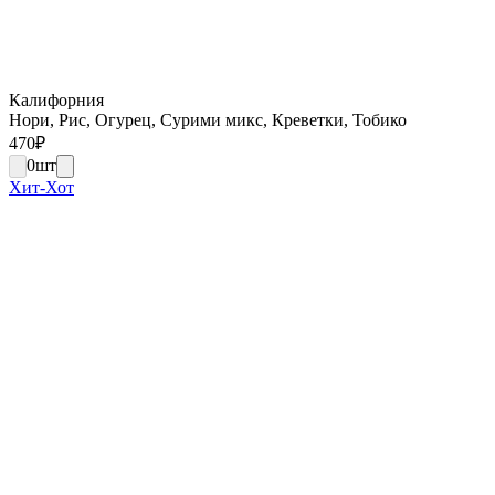
Калифорния
Нори, Рис, Огурец, Сурими микс, Креветки, Тобико
470
₽
0
шт
Хит-Хот