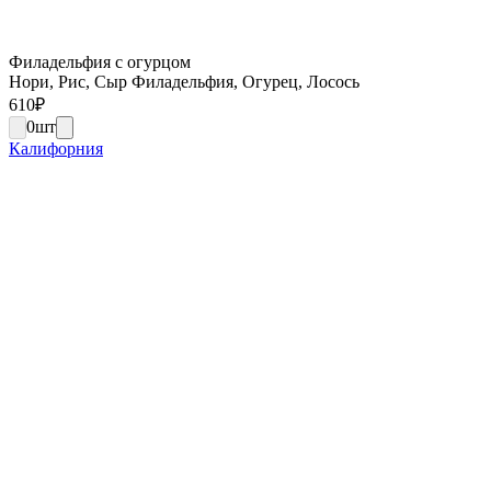
Филадельфия с огурцом
Нори, Рис, Сыр Филадельфия, Огурец, Лосось
610
₽
0
шт
Калифорния