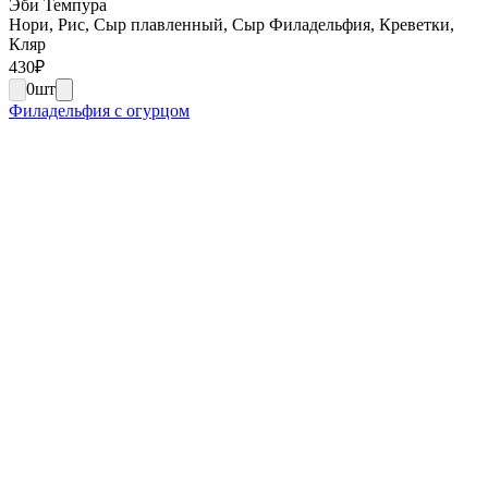
Эби Темпура
Нори, Рис, Сыр плавленный, Сыр Филадельфия, Креветки,
Кляр
430
₽
0
шт
Филадельфия с огурцом