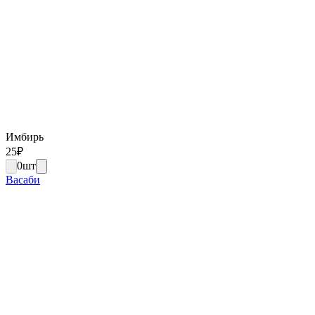
Имбирь
25
₽
0
шт
Васаби