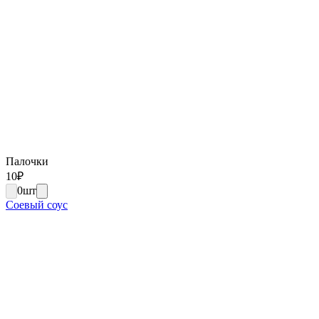
Палочки
10
₽
0
шт
Соевый соус