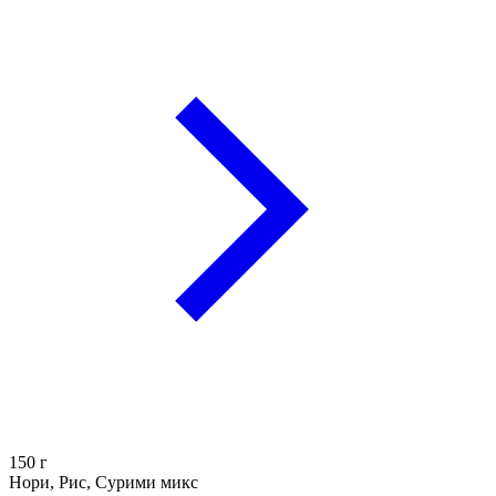
150
г
Нори, Рис, Сурими микс