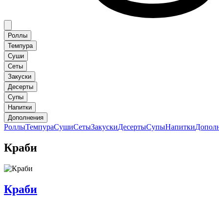
Роллы
Темпура
Суши
Сеты
Закуски
Десерты
Супы
Напитки
Дополнения
Роллы
Темпура
Суши
Сеты
Закуски
Десерты
Супы
Напитки
Допол
Краби
Краби